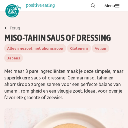
Menu
Over ons
NIEUW
Terug
Stories
MISO-TAHIN SAUS OF DRESSING
Producten
Alleen gezoet met ahornsiroop
Glutenvrij
Vegan
FAQ
Japans
Recepten
Met maar 3 pure ingrediënten maak je deze simpele, maar
Contact
superlekkere saus of dressing. Genmai miso, tahin en
ahornsiroop zorgen samen voor een perfecte balans van
umami, romigheid en een vleugje zoet. Ideaal voor over je
Downloads
favoriete groente of zeewier.