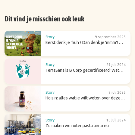
Dit vind je misschien ook leuk
Story
9 september 2025
Eerst denk je 'huh'? Dan denk je 'mmm'! Dit
is onze crunchy amandelpasta chai
Story
29 juli 2024
TerraSana is B Corp gecertificeerd! Wat
betekent dat voor de toekomst?
Story
9 juli 2025
Hoisin: alles wat je wilt weten over deze
zoete (wok)saus
Story
10 juli 2024
Zo maken we notenpasta anno nu