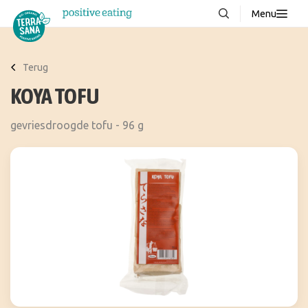
Menu
Over ons
NIEUW
Terug
Stories
KOYA TOFU
Producten
gevriesdroogde tofu - 96 g
FAQ
Recepten
Contact
Downloads