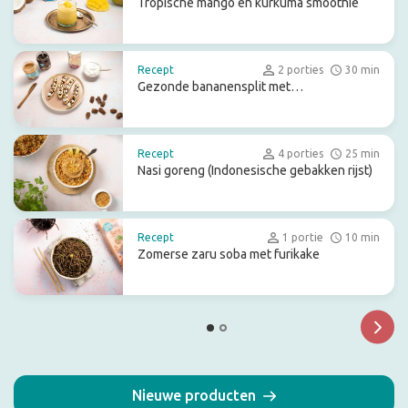
Tropische mango en kurkuma smoothie
Recept
2 porties
30 min
Gezonde bananensplit met
gekarameliseerde pecan
Recept
4 porties
25 min
Nasi goreng (Indonesische gebakken rijst)
Recept
1 portie
10 min
Zomerse zaru soba met furikake
Nieuwe producten