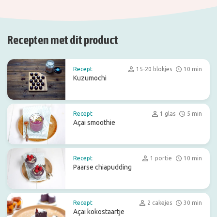
Recepten met dit product
Recept
15-20 blokjes
10 min
Kuzumochi
Recept
1 glas
5 min
Açai smoothie
Recept
1 portie
10 min
Paarse chiapudding
Recept
2 cakejes
30 min
Açai kokostaartje