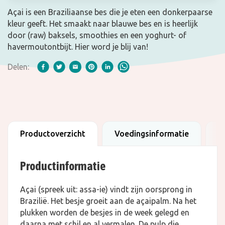
Açai is een Braziliaanse bes die je eten een donkerpaarse
kleur geeft. Het smaakt naar blauwe bes en is heerlijk
door (raw) baksels, smoothies en een yoghurt- of
havermoutontbijt. Hier word je blij van!
Delen:
Productoverzicht
Voedingsinformatie
B
Productinformatie
Açai (spreek uit: assa-ie) vindt zijn oorsprong in
Brazilië. Het besje groeit aan de açaipalm. Na het
plukken worden de besjes in de week gelegd en
daarna met schil en al vermalen. De pulp die