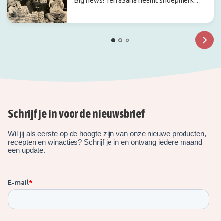
Big news! TerraSana neemt snoepmerk
Candy Tree over
Schrijf je in voor de nieuwsbrief