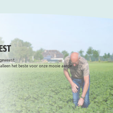
EST
 geweest.
 alleen het beste voor onze mooie aarde.