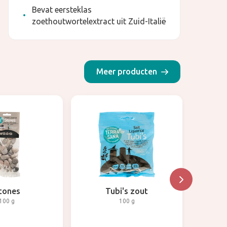
Bevat eersteklas
zoethoutwortelextract uit Zuid-Italië
Meer producten
tones
Tubi's zout
100 g
100 g