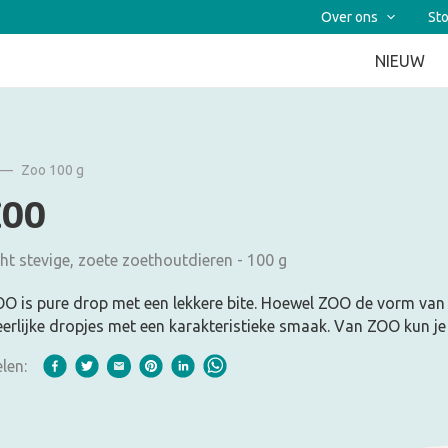
Over ons
Sto
NIEUW
Zoo 100 g
ZOO
ht stevige, zoete zoethoutdieren - 100 g
O is pure drop met een lekkere bite. Hoewel ZOO de vorm van d
erlijke dropjes met een karakteristieke smaak. Van ZOO kun je n
len: