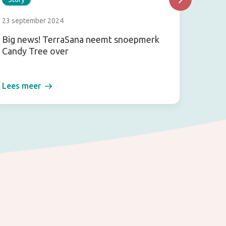
23 september 2024
15 augu
Big news! TerraSana neemt snoepmerk
TerraS
Candy Tree over
2026
Lees meer
Lees m