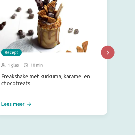
Recept
Recep
1 glas
10 min
2-3 
Freakshake met kurkuma, karamel en
Mexica
chocotreats
balsam
Lees meer
Lees m