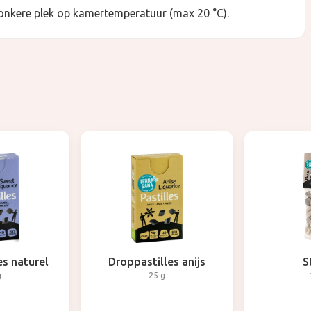
onkere plek op kamertemperatuur (max 20 °C).
es naturel
Droppastilles anijs
S
g
25 g