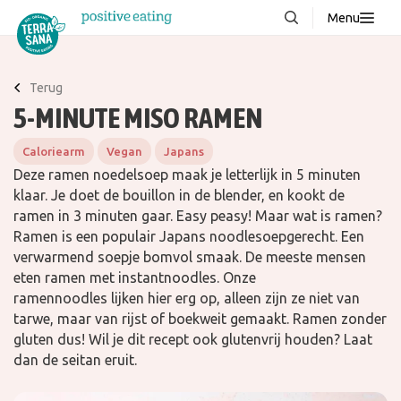
Menu
Over ons
NIEUW
Terug
Stories
5-MINUTE MISO RAMEN
Producten
Caloriearm
Vegan
Japans
FAQ
Deze ramen noedelsoep maak je letterlijk in 5 minuten
klaar. Je doet de bouillon in de blender, en kookt de
Recepten
ramen in 3 minuten gaar. Easy peasy! Maar wat is ramen?
Contact
Ramen is een populair Japans noodlesoepgerecht. Een
verwarmend soepje bomvol smaak. De meeste mensen
eten ramen met instantnoodles. Onze
Downloads
ramennoodles lijken hier erg op, alleen zijn ze niet van
tarwe, maar van rijst of boekweit gemaakt. Ramen zonder
gluten dus! Wil je dit recept ook glutenvrij houden? Laat
dan de seitan eruit.