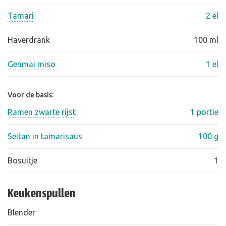
Tamari
2 el
Haverdrank
100 ml
Genmai miso
1 el
Voor de basis:
Ramen zwarte rijst
1 portie
Seitan in tamarisaus
100 g
Bosuitje
1
Keukenspullen
Blender