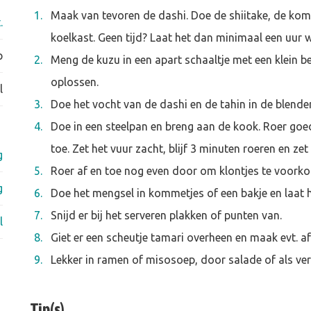
Maak van tevoren de dashi. Doe de shiitake, de komb
.
koelkast. Geen tijd? Laat het dan minimaal een uur 
p
Meng de kuzu in een apart schaaltje met een klein b
oplossen.
l
Doe het vocht van de dashi en de tahin in de blende
Doe in een steelpan en breng aan de kook. Roer goed 
toe. Zet het vuur zacht, blijf 3 minuten roeren en zet
g
Roer af en toe nog even door om klontjes te voork
g
Doe het mengsel in kommetjes of een bakje en laat h
Snijd er bij het serveren plakken of punten van.
l
Giet er een scheutje tamari overheen en maak evt. a
Lekker in ramen of misosoep, door salade of als ve
Tip(s)