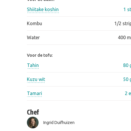
Shiitake koshin
1 st
Kombu
1/2 stri
Water
400 m
Voor de tofu:
Tahin
80 
Kuzu wit
50 
Tamari
2 e
Chef
Ingrid Duifhuizen