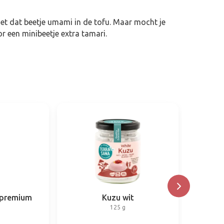
net dat beetje umami in de tofu. Maar mocht je
r een minibeetje extra tamari.
 premium
Kuzu wit
S
125 g