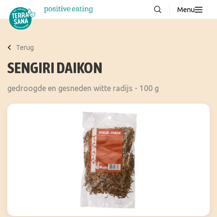
Menu
Over ons
NIEUW
Terug
Stories
SENGIRI DAIKON
Producten
gedroogde en gesneden witte radijs - 100 g
FAQ
Recepten
Contact
Downloads