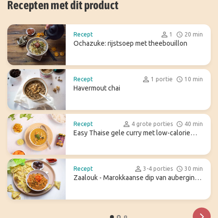
Recepten met dit product
Recept
1
20 min
Ochazuke: rijstsoep met theebouillon
Recept
1 portie
10 min
Havermout chai
Recept
4 grote porties
40 min
Easy Thaise gele curry met low-calorie
konjac rijst
Recept
3-4 porties
30 min
Zaalouk - Marokkaanse dip van aubergine
en tomaat