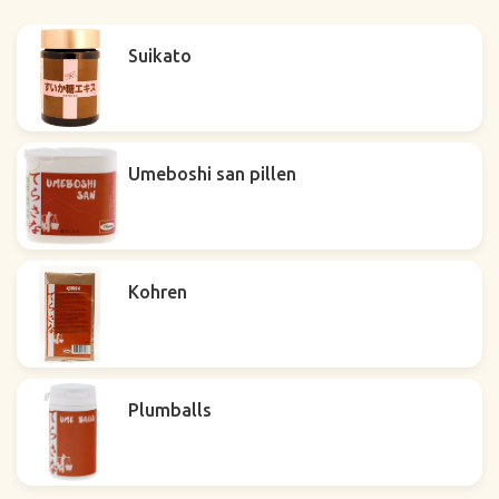
Suikato
Umeboshi san pillen
Kohren
Plumballs