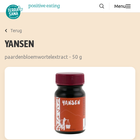
Menu
Over ons
NIEUW
Terug
Stories
YANSEN
Producten
paardenbloemwortelextract - 50 g
FAQ
Recepten
Contact
Downloads