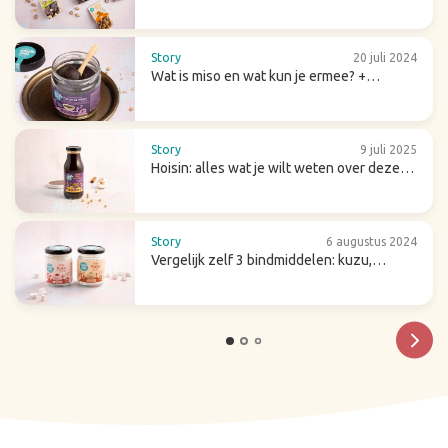
Story
20 juli 2024
Wat is miso en wat kun je ermee? +
receptideeën
Story
9 juli 2025
Hoisin: alles wat je wilt weten over deze
zoete (wok)saus
Story
6 augustus 2024
Vergelijk zelf 3 bindmiddelen: kuzu,
arrowroot en agar-agar