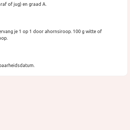
araf of jug) en graad A.
ervang je 1 op 1 door ahornsiroop. 100 g witte of
oop.
dbaarheidsdatum.