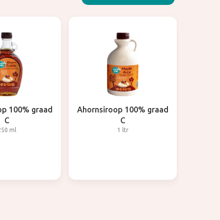
op 100% graad
Ahornsiroop 100% graad
C
C
250 ml
1 ltr