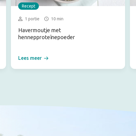
Recept
1 portie
10 min
Havermoutje met
hennepproteïnepoeder
Lees meer