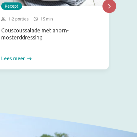
Recept
Recep
1-2 porties
15 min
6-8 
Couscoussalade met ahorn-
Kokos-
mosterddressing
Lees meer
Lees m