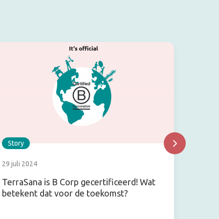
Story
Story
29 juli 2024
6 augus
TerraSana is B Corp gecertificeerd! Wat
Vergel
betekent dat voor de toekomst?
arrowr