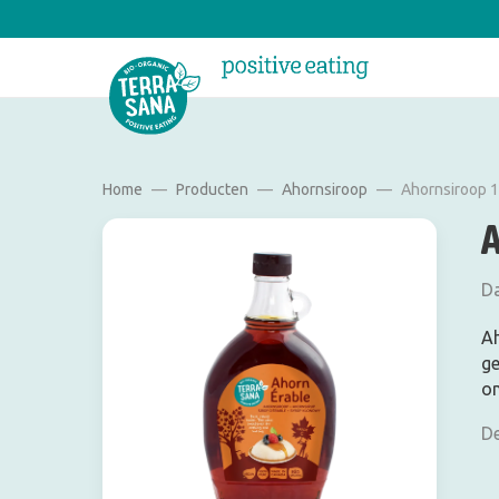
Home
Producten
Ahornsiroop
Ahornsiroop 1
Da
Ah
ge
om
De