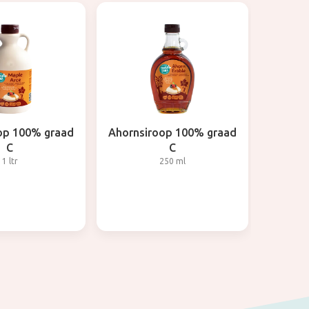
op 100% graad
Ahornsiroop 100% graad
C
C
1 ltr
250 ml