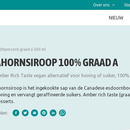
Over ons
Sto
NIEUW
00percent graad a 500 ml
AHORNSIROOP 100% GRAAD A
ber Rich Taste vegan alternatief voor honing of suiker, 100
ornsiroop is het ingekookte sap van de Canadese esdoornboom
ning en vervangt geraffineerde suikers. Amber rich taste (graad
sserts.
len: