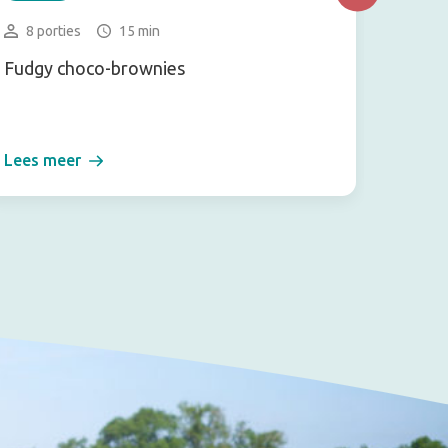
8 porties
15 min
4 ijs
Fudgy choco-brownies
Mango
Lees meer
Lees m