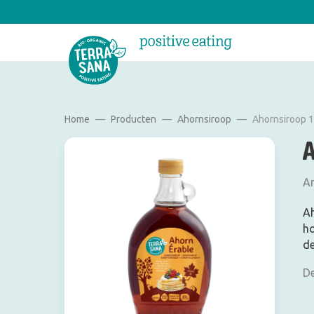
Home
Producten
Ahornsiroop
Ahornsiroop 1
Am
Ah
ho
de
De