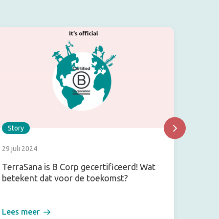
Story
Story
29 juli 2024
9 juli 2
TerraSana is B Corp gecertificeerd! Wat
Hoisin
betekent dat voor de toekomst?
zoete
Lees meer
Lees m