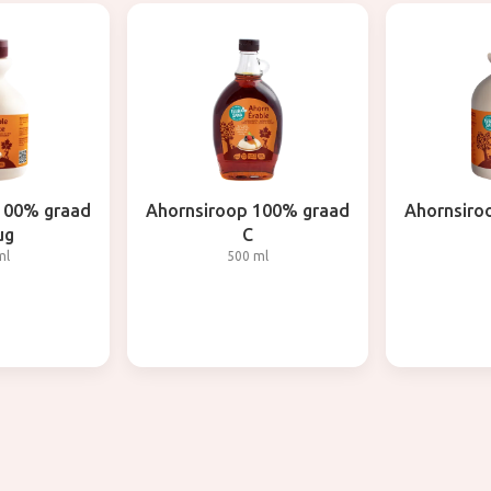
100% graad
Ahornsiroop 100% graad
Ahornsiro
ug
C
ml
500 ml