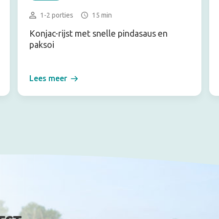
1-2 porties
15 min
Konjac-rijst met snelle pindasaus en
paksoi
Lees meer