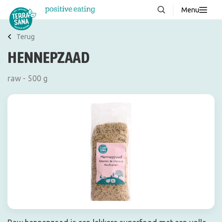
Menu
Over ons
NIEUW
Terug
HENNEPZAAD
Stories
Producten
raw - 500 g
FAQ
Recepten
Contact
Downloads