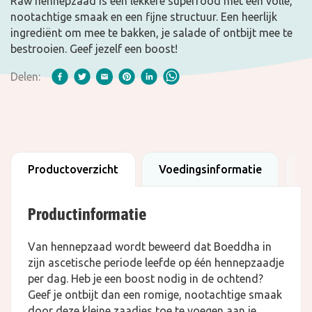
Raw hennepzaad is een lekkere superfood met een volle,
nootachtige smaak en een fijne structuur. Een heerlijk
ingrediënt om mee te bakken, je salade of ontbijt mee te
bestrooien. Geef jezelf een boost!
Delen:
Productoverzicht
Voedingsinformatie
B
Productinformatie
Van hennepzaad wordt beweerd dat Boeddha in
zijn ascetische periode leefde op één hennepzaadje
per dag. Heb je een boost nodig in de ochtend?
Geef je ontbijt dan een romige, nootachtige smaak
door deze kleine zaadjes toe te voegen aan je