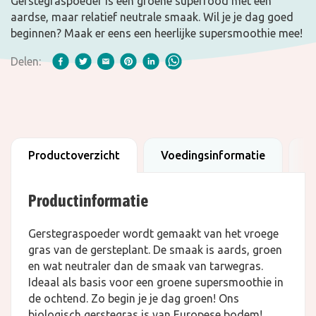
Gerstegraspoeder is een groene superfood met een
aardse, maar relatief neutrale smaak. Wil je je dag goed
beginnen? Maak er eens een heerlijke supersmoothie mee!
Delen:
Productoverzicht
Voedingsinformatie
B
Productinformatie
Gerstegraspoeder wordt gemaakt van het vroege
gras van de gersteplant. De smaak is aards, groen
en wat neutraler dan de smaak van tarwegras.
Ideaal als basis voor een groene supersmoothie in
de ochtend. Zo begin je je dag groen! Ons
biologisch gerstegras is van Europese bodem!