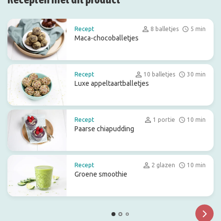
Recept
8 balletjes
5 min
Maca-chocoballetjes
Recept
10 balletjes
30 min
Luxe appeltaartballetjes
Recept
1 portie
10 min
Paarse chiapudding
Recept
2 glazen
10 min
Groene smoothie