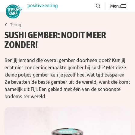
Menu
Over ons
NIEUW
Terug
SUSHI GEMBER: NOOIT MEER
Stories
ZONDER!
Producten
FAQ
Ben jij iemand die overal gember doorheen doet? Kun jij
Recepten
echt niet zonder ingemaakte gember bij sushi? Met deze
kleine potjes gember kun je jezelf heel wat tijd besparen.
Contact
Ze bevatten de beste gember uit de wereld, want die komt
namelijk uit Fiji. Een gebied met één van de schoonste
bodems ter wereld.
Downloads