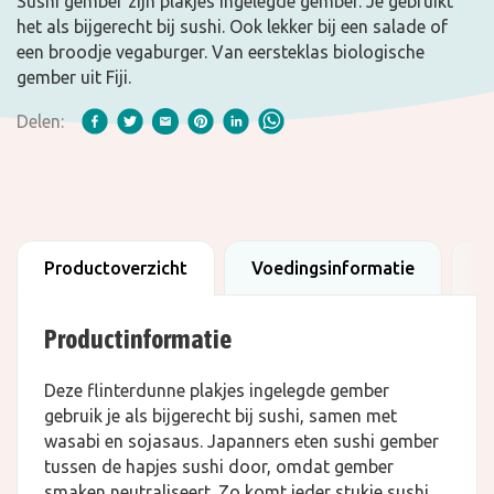
Sushi gember zijn plakjes ingelegde gember. Je gebruikt
het als bijgerecht bij sushi. Ook lekker bij een salade of
een broodje vegaburger. Van eersteklas biologische
gember uit Fiji.
Delen:
Productoverzicht
Voedingsinformatie
B
Productinformatie
Deze flinterdunne plakjes ingelegde gember
gebruik je als bijgerecht bij sushi, samen met
wasabi en sojasaus. Japanners eten sushi gember
tussen de hapjes sushi door, omdat gember
smaken neutraliseert. Zo komt ieder stukje sushi