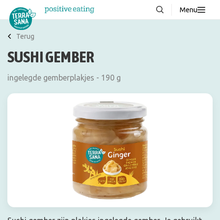
Menu
Over ons
NIEUW
Terug
SUSHI GEMBER
Stories
Producten
ingelegde gemberplakjes - 190 g
FAQ
Recepten
Contact
Downloads