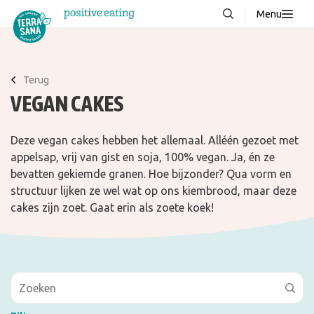
Menu
Over ons
NIEUW
Stories
Terug
VEGAN CAKES
Producten
FAQ
Deze vegan cakes hebben het allemaal. Alléén gezoet met
Recepten
appelsap, vrij van gist en soja, 100% vegan. Ja, én ze
bevatten gekiemde granen. Hoe bijzonder? Qua vorm en
Contact
structuur lijken ze wel wat op ons kiembrood, maar deze
cakes zijn zoet. Gaat erin als zoete koek!
Downloads