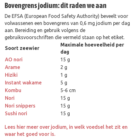
Bovengrens jodium: dit raden we aan
De EFSA (European Food Safety Authority) beveelt voor
volwassenen een bovengrens van 0,6 mg jodium per dag
aan. Bereiding en gebruik volgens de
gebruiksvoorschriften die vermeld staan op het etiket.
Maximale hoeveelheid per
Soort zeewier
dag
AO nori
15 g
Arame
2 g
Hiziki
1 g
Instant wakame
5 g
Kombu
5-6 cm
Nori
15 g
Nori snippers
15 g
Sushi nori
15 g
Lees hier meer over jodium, in welk voedsel het zit en
waar het goed voor is.