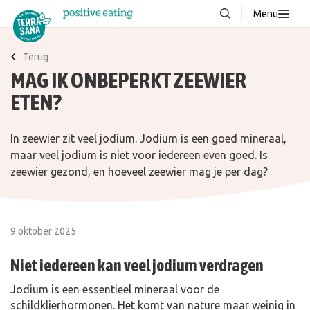
Menu
Over ons
NIEUW
Terug
MAG IK ONBEPERKT ZEEWIER
Stories
ETEN?
Producten
FAQ
In zeewier zit veel jodium. Jodium is een goed mineraal,
Recepten
maar veel jodium is niet voor iedereen even goed. Is
zeewier gezond, en hoeveel zeewier mag je per dag?
Contact
Downloads
9 oktober 2025
Niet iedereen kan veel jodium verdragen
Jodium is een essentieel mineraal voor de
schildklierhormonen. Het komt van nature maar weinig in