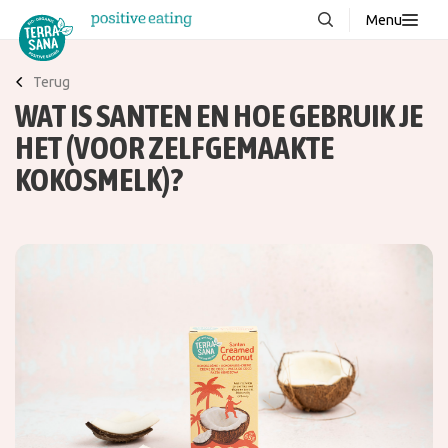
Menu
Over ons
NIEUW
Terug
WAT IS SANTEN EN HOE GEBRUIK JE
Stories
HET (VOOR ZELFGEMAAKTE
Producten
KOKOSMELK)?
FAQ
Recepten
Contact
Downloads