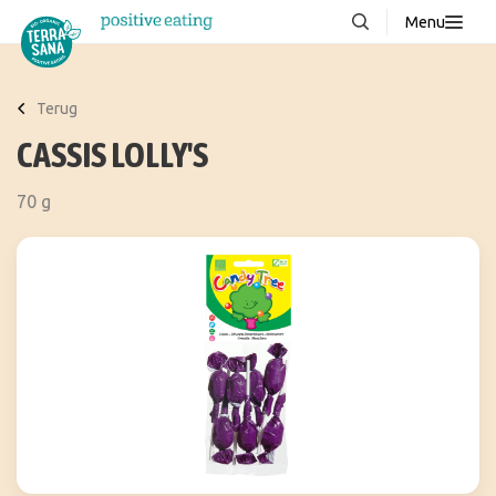
Menu
Over ons
NIEUW
Terug
Stories
CASSIS LOLLY'S
Producten
70 g
FAQ
Recepten
Contact
Downloads