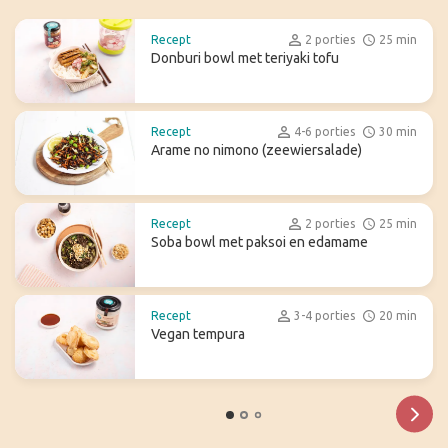
Recept
2 porties
25 min
Donburi bowl met teriyaki tofu
Recept
4-6 porties
30 min
Arame no nimono (zeewiersalade)
Recept
2 porties
25 min
Soba bowl met paksoi en edamame
Recept
3-4 porties
20 min
Vegan tempura