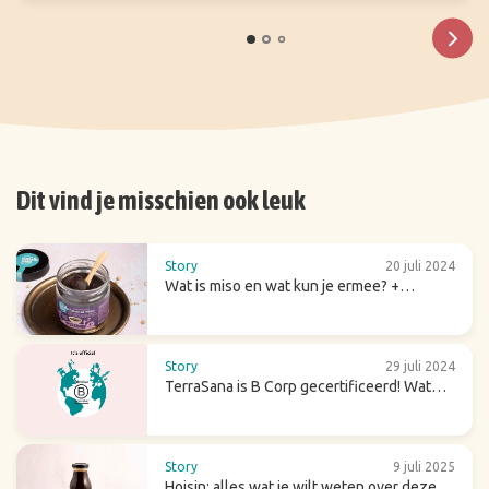
Dit vind je misschien ook leuk
Story
20 juli 2024
Wat is miso en wat kun je ermee? +
receptideeën
Story
29 juli 2024
TerraSana is B Corp gecertificeerd! Wat
betekent dat voor de toekomst?
Story
9 juli 2025
Hoisin: alles wat je wilt weten over deze