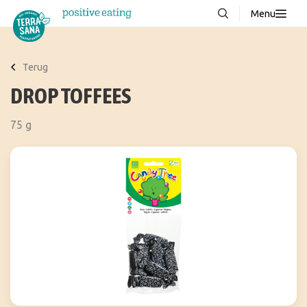
Menu
Over ons
NIEUW
Terug
Stories
DROP TOFFEES
Producten
75 g
FAQ
Recepten
Contact
Downloads