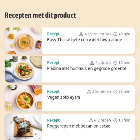
Recepten met dit product
Recept
4 grote porties
40 min
Easy Thaise gele curry met low-calorie
konjac rijst
Recept
2 porties
10 min
Piadina met hummus en gegrilde groente
Recept
2 kommen
35 min
Vegan soto ayam
Recept
6-8 repen
10 min
Roggerepen met pecan en cacao