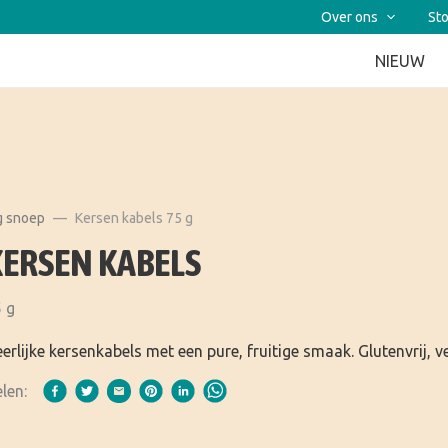
Over ons
Sto
NIEUW
ig snoep
Kersen kabels 75 g
KERSEN KABELS
 g
erlijke kersenkabels met een pure, fruitige smaak. Glutenvrij,
len: