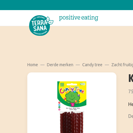
Home
Derde merken
Candy tree
Zacht fruit
75
He
De