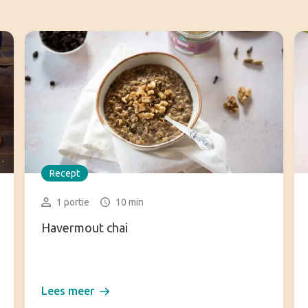
Recept
1 portie
10 min
Havermout chai
Lees meer