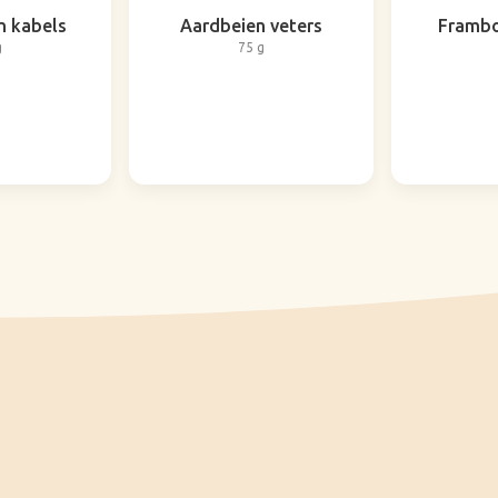
 kabels
Aardbeien veters
Frambo
g
75 g