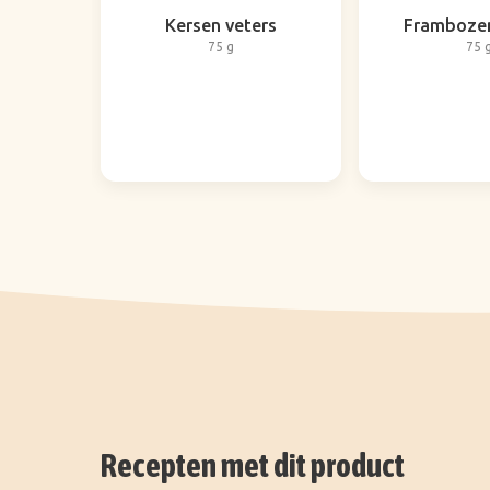
Kersen veters
Frambozen
75 g
75 
Recepten met dit product