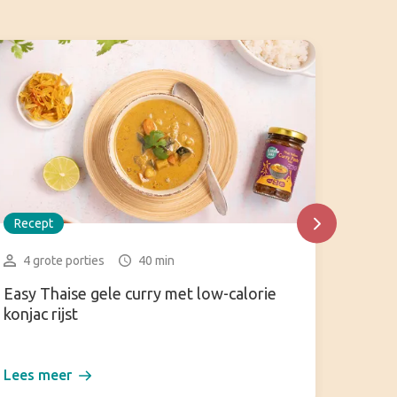
Recept
Recep
4 grote porties
40 min
3-4 
Easy Thaise gele curry met low-calorie
Zaalou
konjac rijst
en to
Lees meer
Lees m