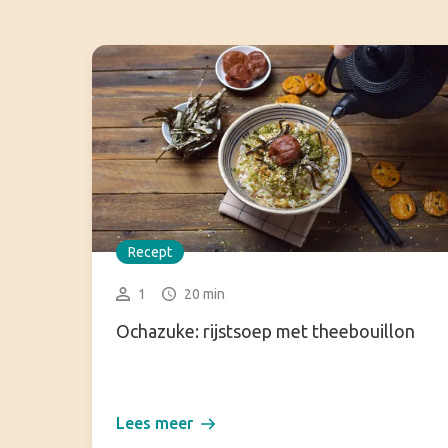
Recept
1
20 min
Ochazuke: rijstsoep met theebouillon
Lees meer