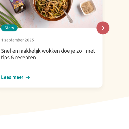
Story
Story
1 september 2025
23 sept
Snel en makkelijk wokken doe je zo - met
Big n
tips & recepten
Candy
Lees meer
Lees m