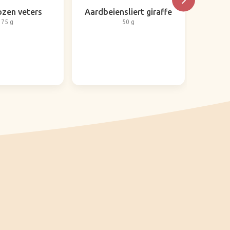
zen veters
Aardbeiensliert giraffe
Aar
75 g
50 g