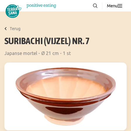
Menu
Over ons
NIEUW
Terug
Stories
SURIBACHI (VIJZEL) NR. 7
Producten
Japanse mortel - Ø 21 cm - 1 st
FAQ
Recepten
Contact
Downloads