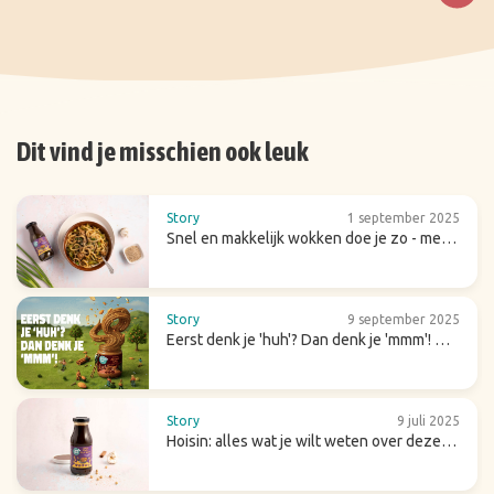
Dit vind je misschien ook leuk
Story
1 september 2025
Snel en makkelijk wokken doe je zo - met
tips & recepten
Story
9 september 2025
Eerst denk je 'huh'? Dan denk je 'mmm'! Dit
is onze crunchy amandelpasta chai
Story
9 juli 2025
Hoisin: alles wat je wilt weten over deze
zoete (wok)saus