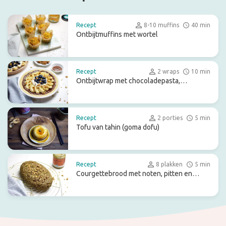
Recept
8-10 muffins
40 min
Ontbijtmuffins met wortel
Recept
2 wraps
10 min
Ontbijtwrap met chocoladepasta,
kokosyoghurt en fruit
Recept
2 porties
5 min
Tofu van tahin (goma dofu)
Recept
8 plakken
5 min
Courgettebrood met noten, pitten en
zaden