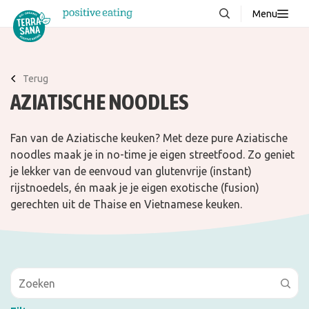
Menu
Over ons
NIEUW
Stories
Terug
AZIATISCHE NOODLES
Producten
FAQ
Fan van de Aziatische keuken? Met deze pure Aziatische
Recepten
noodles maak je in no-time je eigen streetfood. Zo geniet
je lekker van de eenvoud van glutenvrije (instant)
Contact
rijstnoedels, én maak je je eigen exotische (fusion)
gerechten uit de Thaise en Vietnamese keuken.
Downloads