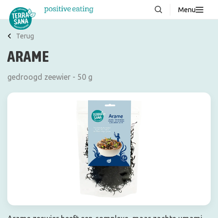
Menu
Over ons
NIEUW
Terug
ARAME
Stories
Producten
gedroogd zeewier - 50 g
FAQ
Recepten
Contact
Downloads