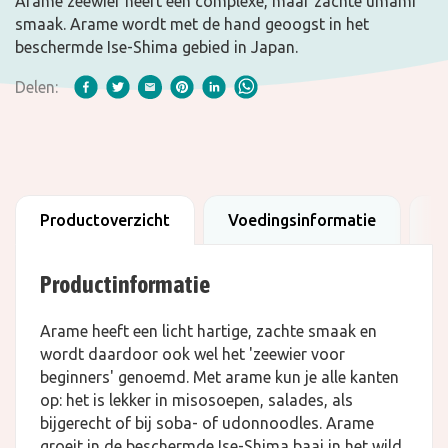
Arame zeewier heeft een complexe, maar zachte umami
smaak. Arame wordt met de hand geoogst in het
beschermde Ise-Shima gebied in Japan.
Delen:
Productoverzicht
Voedingsinformatie
F
Productinformatie
Arame heeft een licht hartige, zachte smaak en
wordt daardoor ook wel het 'zeewier voor
beginners' genoemd. Met arame kun je alle kanten
op: het is lekker in misosoepen, salades, als
bijgerecht of bij soba- of udonnoodles. Arame
groeit in de beschermde Ise-Shima baai in het wild