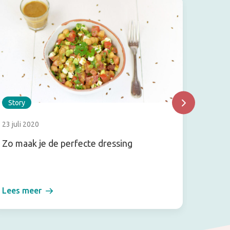
Story
Story
23 juli 2020
16 maar
Zo maak je de perfecte dressing
In voo
citroe
Lees meer
Lees m