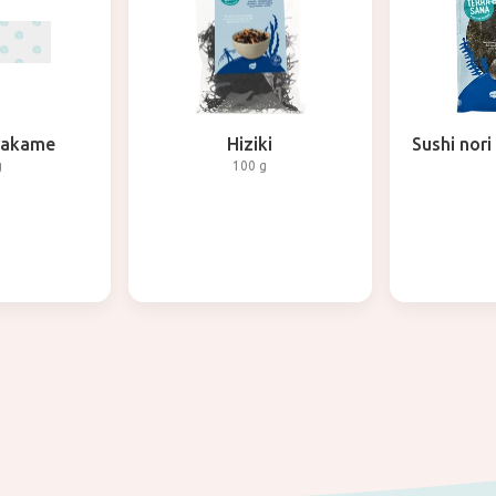
wakame
Hiziki
Sushi nori
g
100 g