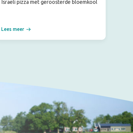
Israeli pizza met geroosterde bloemkool
Ramen
Lees meer
Lees m