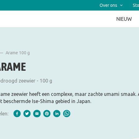
Over ons
Sto
NIEUW
Arame 100 g
ARAME
droogd zeewier - 100 g
ame zeewier heeft een complexe, maar zachte umami smaak.
t beschermde Ise-Shima gebied in Japan.
len: