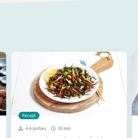
Recept
4-6 porties
30 min