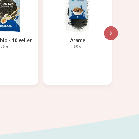
 bio - 10 vellen
Arame
Sushi n
25 g
50 g