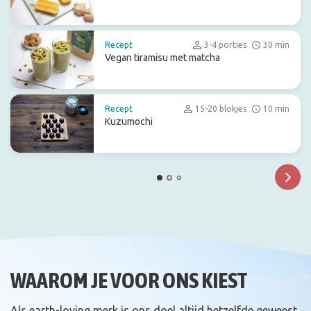
Recept
3-4 porties
30 min
Vegan tiramisu met matcha
Recept
15-20 blokjes
10 min
Kuzumochi
WAAROM JE VOOR ONS KIEST
Als earth-loving merk is ons doel altijd hetzelfde geweest.