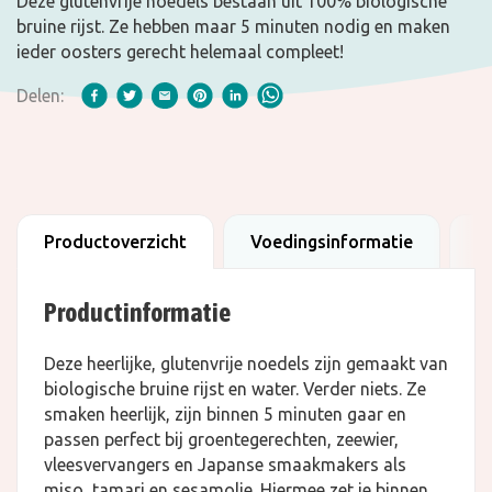
Deze glutenvrije noedels bestaan uit 100% biologische
bruine rijst. Ze hebben maar 5 minuten nodig en maken
ieder oosters gerecht helemaal compleet!
Delen:
Productoverzicht
Voedingsinformatie
F
Productinformatie
Deze heerlijke, glutenvrije noedels zijn gemaakt van
biologische bruine rijst en water. Verder niets. Ze
smaken heerlijk, zijn binnen 5 minuten gaar en
passen perfect bij groentegerechten, zeewier,
vleesvervangers en Japanse smaakmakers als
miso, tamari en sesamolie. Hiermee zet je binnen