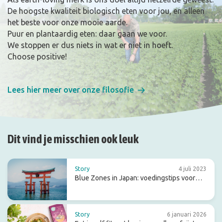
De hoogste kwaliteit biologisch eten voor jou, en alleen
het beste voor onze mooie aarde.
Puur en plantaardig eten: daar gaan we voor.
We stoppen er dus niets in wat er niet in hoeft.
Choose positive!
Lees hier meer over onze filosofie
Dit vind je misschien ook leuk
Story
4 juli 2023
Blue Zones in Japan: voedingstips voor
een lang en gezond leven
Story
6 januari 2026