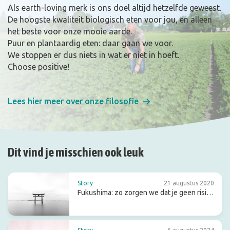
Als earth-loving merk is ons doel altijd hetzelfde geweest.
De hoogste kwaliteit biologisch eten voor jou, en alleen
het beste voor onze mooie aarde.
Puur en plantaardig eten: daar gaan we voor.
We stoppen er dus niets in wat er niet in hoeft.
Choose positive!
Lees hier meer over onze filosofie
Dit vind je misschien ook leuk
Story
21 augustus 2020
Fukushima: zo zorgen we dat je geen risico
loopt