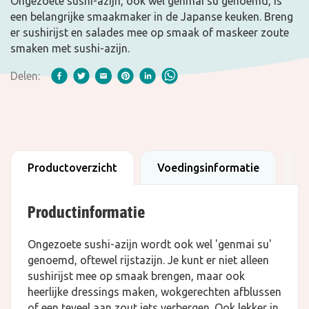
Ongezoete sushi-azijn, ook wel genmai su genoemd, is
een belangrijke smaakmaker in de Japanse keuken. Breng
er sushirijst en salades mee op smaak of maskeer zoute
smaken met sushi-azijn.
Delen:
Productoverzicht
Voedingsinformatie
F
Productinformatie
Ongezoete sushi-azijn wordt ook wel 'genmai su'
genoemd, oftewel rijstazijn. Je kunt er niet alleen
sushirijst mee op smaak brengen, maar ook
heerlijke dressings maken, wokgerechten afblussen
of een teveel aan zout iets verbergen. Ook lekker in