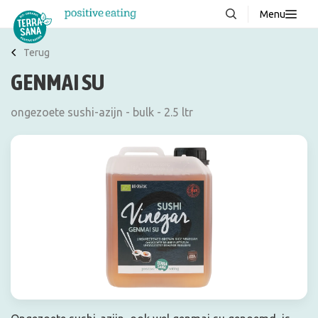
Menu
Over ons
NIEUW
Terug
GENMAI SU
Stories
Producten
ongezoete sushi-azijn - bulk - 2.5 ltr
FAQ
Recepten
Contact
Downloads