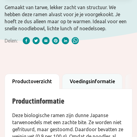
Gemaakt van tarwe, lekker zacht van structuur. We
hebben deze ramen alvast voor je je voorgekookt. Je
hoeft ze dus alleen maar op te warmen. Ideaal voor een
snelle noodlebowl, lichte lunch of noedelsoep.
Delen:
Productoverzicht
Voedingsinformatie
B
Productinformatie
Deze biologische ramen zijn dunne Japanse
tarwenoedels met een zachte bite. Ze worden niet
gefrituurd, maar gestoomd. Daardoor bevatten ze
weinig vet (0,9 per 100 g). Omdat de noodles al