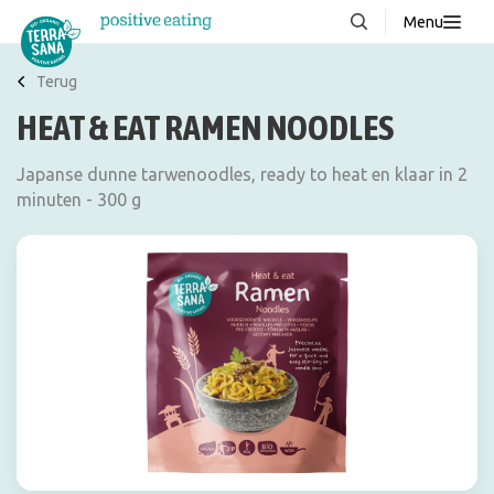
Menu
Over ons
NIEUW
Terug
HEAT & EAT RAMEN NOODLES
Stories
Producten
Japanse dunne tarwenoodles, ready to heat en klaar in 2
minuten - 300 g
FAQ
Recepten
Contact
Downloads