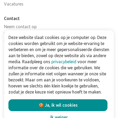
Vacatures
Contact
Neem contact op
Veelgestelde vragen
Deze website slaat cookies op je computer op. Deze
Verkooppunten
cookies worden gebruikt om je website-ervaring te
Nieuwsbrief
verbeteren en om je meer gepersonaliseerde diensten
aan te bieden, zowel op deze website als via andere
media. Raadpleeg ons
privacybeleid
voor meer
Zakelijk
informatie over de cookies die we gebruiken. We
Downloads
zullen je informatie niet volgen wanneer je onze site
bezoekt. Maar om aan je voorkeuren te voldoen,
Privacy policy
hoeven we slechts één klein koekje te gebruiken,
Algemene & voorwaarden
zodat je deze keuze niet opnieuw hoeft te maken.
Disclaimer
🍪 Ja, ik wil cookies
Volg ons:
Ik weiger